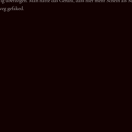
lig überzogen. Man hatte das Gefühl, dass hier mehr Schein als Se
weg gefaked.