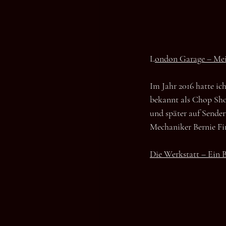
L
ondon Garage – Me
Im Jahr 2016 hatte ic
bekannt als Chop Sho
und später auf Sende
Mechaniker Bernie Fi
Die Werkstatt – Ein B