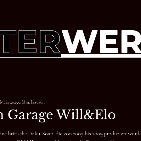
TER
WER
. März 2025
2 Min. Lesezeit
 Garage Will&Elo
ine britische Doku-Soap, die von 2007 bis 2009 produziert wurde