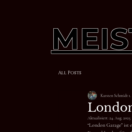
MEIS
All Posts
Karsten Schmidt
1
London
Aktualisiert:
24. Aug. 2025
“London Garage” ist e