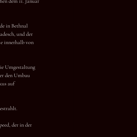
hen dem 11. Januar 
e in Bethnal 
adesch, und der 
e innerhalb von 
 die Umgestaltung 
der den Umbau 
kus auf 
strahlt.
eed, der in der 