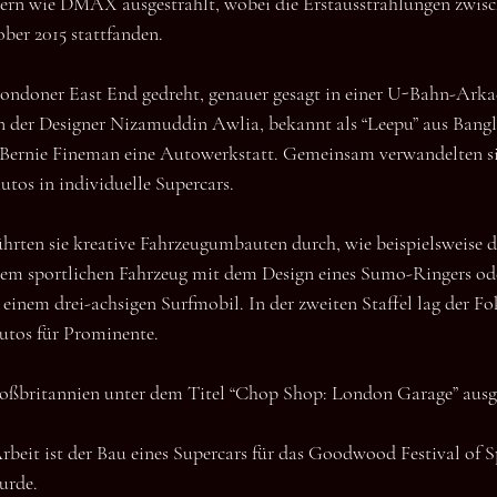
ern wie DMAX ausgestrahlt, wobei die Erstausstrahlungen zwisc
ber 2015 stattfanden.
ndoner East End gedreht, genauer gesagt in einer U-Bahn-Arkad
n der Designer Nizamuddin Awlia, bekannt als “Leepu” aus Bangl
 Bernie Fineman eine Autowerkstatt. Gemeinsam verwandelten si
tos in individuelle Supercars.
 führten sie kreative Fahrzeugumbauten durch, wie beispielsweise
em sportlichen Fahrzeug mit dem Design eines Sumo-Ringers o
einem drei-achsigen Surfmobil. In der zweiten Staffel lag der Fo
tos für Prominente.
roßbritannien unter dem Titel “Chop Shop: London Garage” ausge
Arbeit ist der Bau eines Supercars für das Goodwood Festival of Sp
urde.