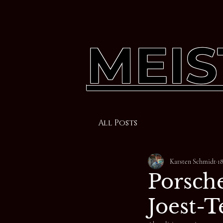
MEIS
All Posts
Karsten Schmidt
1
Porsche
Joest-