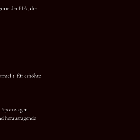
rie der FIA, die 
rmel 1, für erhöhte 
er Sportwagen-
nd herausragende 