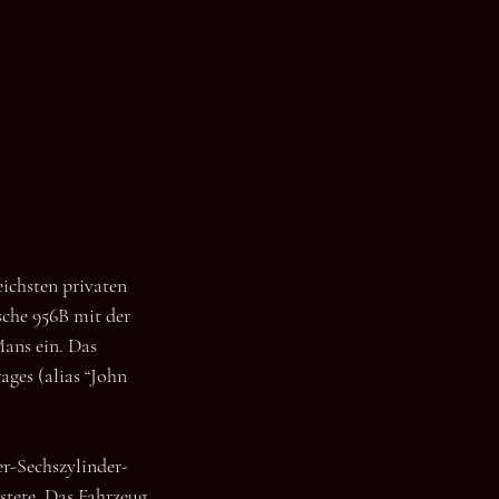
ichsten privaten 
che 956B mit der 
ns ein. Das 
ges (alias “John 
er-Sechszylinder-
tete. Das Fahrzeug 