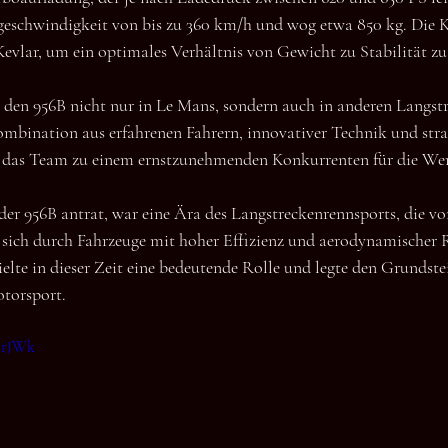
geschwindigkeit von bis zu 360 km/h und wog etwa 850 kg. Die K
vlar, um ein optimales Verhältnis von Gewicht zu Stabilität zu
 den 956B nicht nur in Le Mans, sondern auch in anderen Langst
Kombination aus erfahrenen Fahrern, innovativer Technik und stra
das Team zu einem ernstzunehmenden Konkurrenten für die We
der 956B antrat, war eine Ära des Langstreckenrennsports, die von
e sich durch Fahrzeuge mit hoher Effizienz und aerodynamischer R
elte in dieser Zeit eine bedeutende Rolle und legte den Grundstei
otorsport.
lurJWk