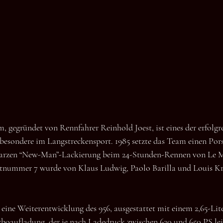
, gegründet von Rennfahrer Reinhold Joest, ist eines der erfolgre
besondere im Langstreckensport. 1985 setzte das Team einen Pors
arzen “New-Man”-Lackierung beim 24-Stunden-Rennen von Le Ma
rtnummer 7 wurde von Klaus Ludwig, Paolo Barilla und Louis Kra
eine Weiterentwicklung des 956, ausgestattet mit einem 2,65-Lit
boaufladung, der je nach Ladedruck zwischen 620 und 650 PS leis