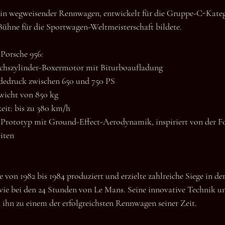
ein wegweisender Rennwagen, entwickelt für die Gruppe-C-Katego
 Bühne für die Sportwagen-Weltmeisterschaft bildete. 
Porsche 956:
Sechszylinder-Boxermotor mit Biturboaufladung
adedruck zwischen 650 und 750 PS
wicht von 850 kg
eit: bis zu 380 km/h
r Prototyp mit Ground-Effect-Aerodynamik, inspiriert von der Fo
iten 
 von 1982 bis 1984 produziert und erzielte zahlreiche Siege in d
wie bei den 24 Stunden von Le Mans. Seine innovative Technik u
ihn zu einem der erfolgreichsten Rennwagen seiner Zeit.