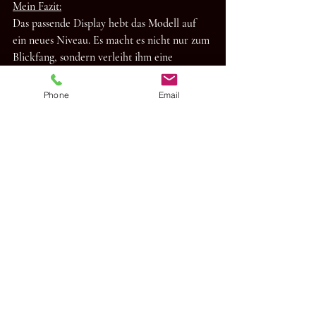
Mein Fazit:
Das passende Display hebt das Modell auf 
ein neues Niveau. Es macht es nicht nur zum 
Blickfang, sondern verleiht ihm eine 
emotionale Tiefe, die jeder Motorsportfan 
sofort spüren kann. Wie präsentiert ihr eure 
Phone
Email
Modelle? Klassisch, modern oder mit einem 
besonderen Design? Ich freue mich auf eure 
Kommentare!