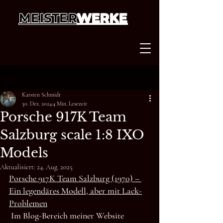
MEISTER
WERKE
Beitrag
Karsten Schmidt
30. Dez. 2024
4 Min. Lesezeit
Porsche 917K Team
Salzburg scale 1:8 IXO
Models
Aktualisiert:
24. Aug. 2025
Porsche 917K Team Salzburg (1970) – 
Ein legendäres Modell, aber mit Lack-
Problemen
Im Blog-Bereich meiner Website 