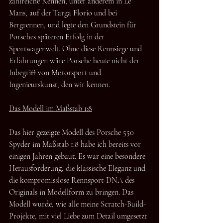
zahlreiche Rennen, unter anderem in Le 
Mans, auf der Targa Florio und bei 
Bergrennen, und legte den Grundstein für 
Porsches späteren Erfolg in der 
Sportwagenwelt. Ohne diese Rennsiege und 
Erfahrungen wäre Porsche heute nicht der 
Inbegriff von Motorsport und 
Ingenieurskunst, den wir kennen.
Das Modell im Maßstab 1:8
Das hier gezeigte Modell des Porsche 550 
Spyder im Maßstab 1:8 habe ich bereits vor 
einigen Jahren gebaut. Es war eine besondere 
Herausforderung, die klassische Eleganz und 
die kompromisslose Rennsport-DNA des 
Originals in Modellform zu bringen. Das 
Modell wurde, wie alle meine Scratch-Build-
Projekte, mit viel Liebe zum Detail umgesetzt 