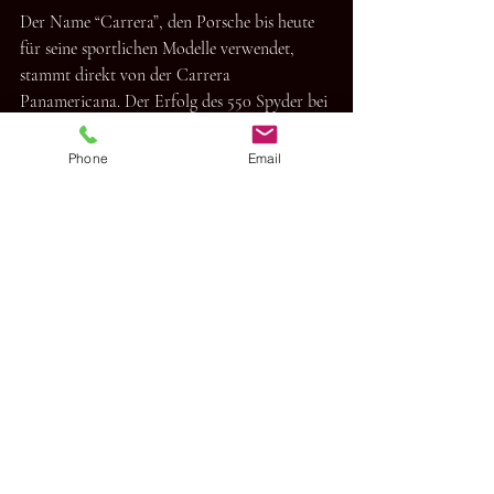
Der Name “Carrera”, den Porsche bis heute 
für seine sportlichen Modelle verwendet, 
stammt direkt von der Carrera 
Panamericana. Der Erfolg des 550 Spyder bei 
diesem legendären Rennen war so bedeutend, 
dass Porsche den Namen als Hommage 
Phone
Email
übernahm.
Ebenso hat der Porsche Targa seinen Namen 
von einem anderen berühmten 
Langstreckenrennen: der Targa Florio. Auch 
hier konnte Porsche mit seinen leichten und 
zuverlässigen Rennwagen zahlreiche Erfolge 
feiern.
Viele wissen das nicht, doch genau diese 
Rennen haben dazu beigetragen, Porsches 
Motorsport-DNA zu prägen – und ihre 