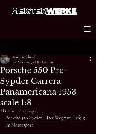
MEISTER
WERKE
Beitrag
Karsten Schmidt
18. März 2025
2 Min. Lesezeit
Porsche 550 Pre-
Sypder Carrera
Panamericana 1953
scale 1:8
Aktualisiert:
23. Aug. 2025
Porsche 550 Spyder – Der Weg zum Erfolg 
im Motorsport