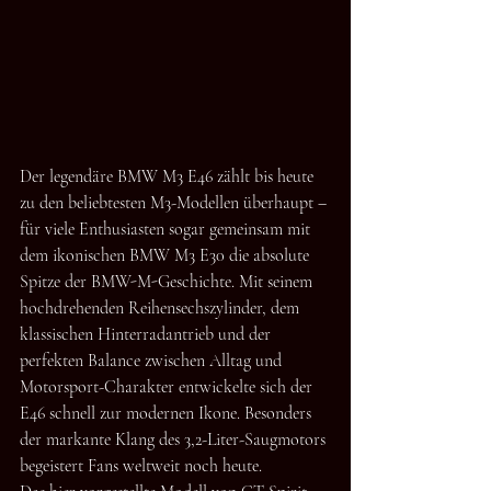
Der legendäre BMW M3 E46 zählt bis heute 
zu den beliebtesten M3-Modellen überhaupt – 
für viele Enthusiasten sogar gemeinsam mit 
dem ikonischen BMW M3 E30 die absolute 
Spitze der BMW-M-Geschichte. Mit seinem 
hochdrehenden Reihensechszylinder, dem 
klassischen Hinterradantrieb und der 
perfekten Balance zwischen Alltag und 
Motorsport-Charakter entwickelte sich der 
E46 schnell zur modernen Ikone. Besonders 
der markante Klang des 3,2-Liter-Saugmotors 
begeistert Fans weltweit noch heute.