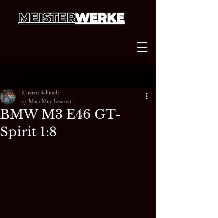
MEISTER
WERKE
Beitrag
Karsten Schmidt
27. Mai
1 Min. Lesezeit
BMW M3 E46 GT-
Spirit 1:8