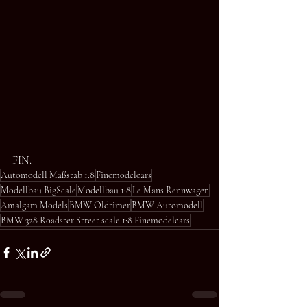
FIN.
Automodell Maßstab 1:8
Finemodelcars
Modellbau BigScale
Modellbau 1:8
Le Mans Rennwagen
Amalgam Models
BMW Oldtimer
BMW Automodell
BMW 328 Roadster Street scale 1:8 Finemodelcars