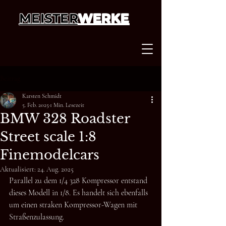
MEISTER
WERKE
Beitrag
Karsten Schmidt
5. Feb. 2025
1 Min. Lesezeit
BMW 328 Roadster
Street scale 1:8
Finemodelcars
Aktualisiert:
24. Aug. 2025
Parallel zu dem 1/4 328 Kompressor entstand 
dieses Modell in 1/8. Es handelt sich ebenfalls 
um einen straken Kompressor-Wagen mit 
Straßenzulassung. 