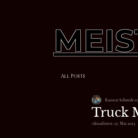
MEIS
All Posts
Karsten Schmidt
2
Truck 
Aktualisiert:
27. Mai 2025