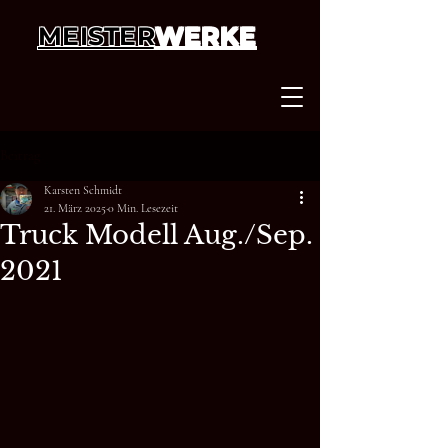
MEISTER
WERKE
Beitrag
Karsten Schmidt
21. März 2025
0 Min. Lesezeit
Truck Modell Aug./Sep.
2021