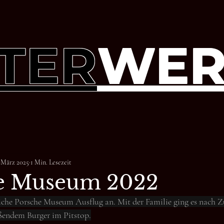
TER
WER
. März 2025
1 Min. Lesezeit
e Museum 2022
liche Porsche Museum Ausflug an. Mit der Familie ging es nach Z
ßendem Burger im Pitstop.