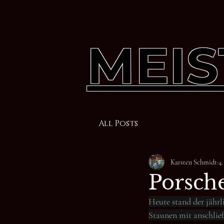
MEIS
All Posts
Karsten Schmidt
4
Porsch
Heute stand der jähr
Staunen mit anschlie