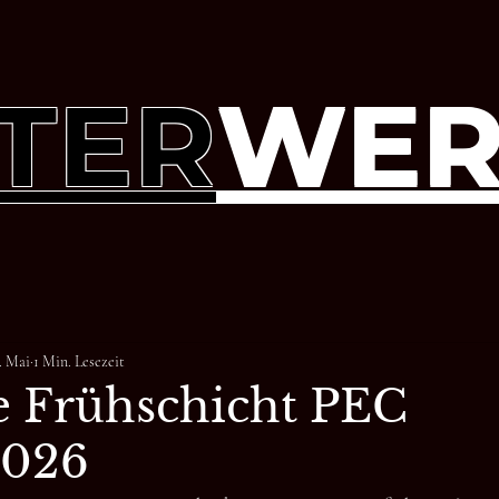
TER
WER
. Mai
1 Min. Lesezeit
e Frühschicht PEC
2026