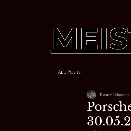
MEIS
All Posts
Karsten Schmidt
31
Porsch
30.05.