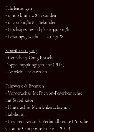
Fahrleistungen
• 0–100 km/h: 2,8 Sekunden
• 0–200 km/h: 8,3 Sekunden
• Höchstgeschwindigkeit: 340 km/h
• Leistungsgewicht: ca. 2,1 kg/PS
Kraftübertragung
• Getriebe: 7-Gang Porsche 
Doppelkupplungsgetriebe (PDK)
• Antrieb: Heckantrieb
Fahrwerk & Bremsen
• Vorderachse: McPherson-Federbeinachse 
mit Stabilisator
• Hinterachse: Mehrlenkerachse mit 
Stabilisator
• Bremsen: Keramik-Verbundbremse (Porsche 
Ceramic Composite Brake – PCCB)