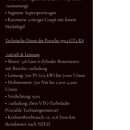
Ausstattung)
• Segment: Supersportwagen
• Karosserie: 2-türiges Coupé mit festem 
Heckflügel
Technische Daten des Porsche 991.2 GT2 RS
Antrieb & Leistung
• Motor: 3,8-Liter 6-Zylinder-Boxermotor 
mit Biturbo-Aufladung
• Leistung: 700 PS (515 kW) bei 7.000 U/min
• Drehmoment: 750 Nm bei 2.500–4.500 
U/min
• Verdichtung: 9,0:1
• Aufladung: Zwei VTG-Turbolader 
(Variable Turbinengeometrie)
• Kraftstoffverbrauch: ca. 11,8 l/100 km 
(kombiniert nach NEFZ)