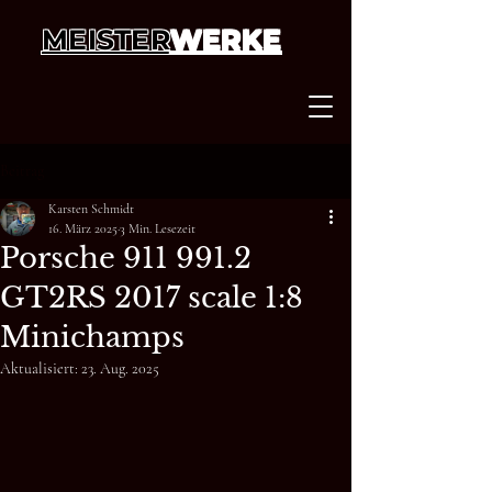
MEISTER
WERKE
Beitrag
Karsten Schmidt
16. März 2025
3 Min. Lesezeit
Porsche 911 991.2
GT2RS 2017 scale 1:8
Minichamps
Aktualisiert:
23. Aug. 2025