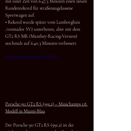
mit einer Zeit von 6:47,3 Minuten einen neuen 
Rundenrekord für straßenzugelassene 
Sportwagen auf.
• Rekord wurde später vom Lamborghini 
Aventador SVJ unterboten, aber mit dem 
GT2 RS MR (Manthey-Racing-Version) 
nochmals auf 6:40,3 Minuten verbessert.
https://youtu.be/m_q_RcCRnXc
Porsche 911 GT2 RS (991.2) – Minichamps 1:8 
Modell in Miami-Blau
Der Porsche 911 GT2 RS (991.2) ist der 