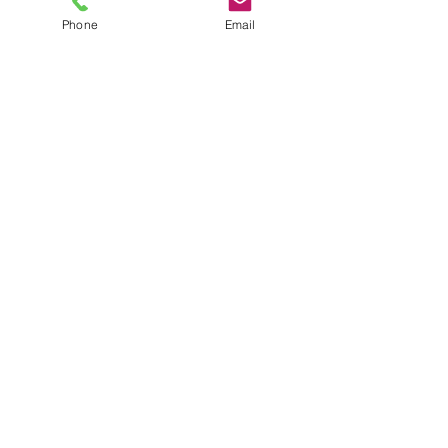
Phone
Email
FIN.
Automodell Maßstab 1:8
Finemodelcars
Modellbau BigScale
Le Mans Rennwagen
Porsche 911
Porsche 935/78 Moby Dick 1:8 Spark