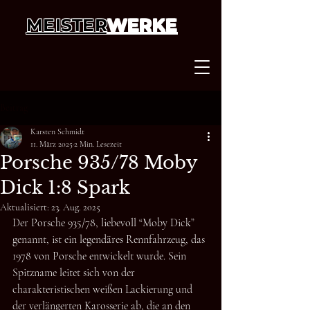
MEISTER
WERKE
Beitrag
Karsten Schmidt
11. März 2025
2 Min. Lesezeit
Porsche 935/78 Moby
Dick 1:8 Spark
Aktualisiert:
23. Aug. 2025
Der Porsche 935/78, liebevoll “Moby Dick” 
genannt, ist ein legendäres Rennfahrzeug, das 
1978 von Porsche entwickelt wurde. Sein 
Spitzname leitet sich von der 
charakteristischen weißen Lackierung und 
der verlängerten Karosserie ab, die an den 