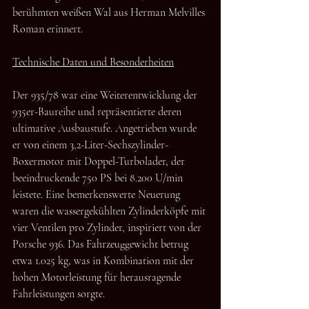
berühmten weißen Wal aus Herman Melvilles 
Roman erinnert.
Technische Daten und Besonderheiten
Der 935/78 war eine Weiterentwicklung der 
935er-Baureihe und repräsentierte deren 
ultimative Ausbaustufe. Angetrieben wurde 
er von einem 3,2-Liter-Sechszylinder-
Boxermotor mit Doppel-Turbolader, der 
beeindruckende 750 PS bei 8.200 U/min 
leistete. Eine bemerkenswerte Neuerung 
waren die wassergekühlten Zylinderköpfe mit 
vier Ventilen pro Zylinder, inspiriert von der 
Porsche 936. Das Fahrzeuggewicht betrug 
etwa 1.025 kg, was in Kombination mit der 
hohen Motorleistung für herausragende 
Fahrleistungen sorgte.