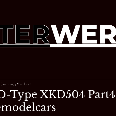
TER
WER
. Jan. 2025
3 Min. Lesezeit
 D-Type XKD504 Part4 
nemodelcars