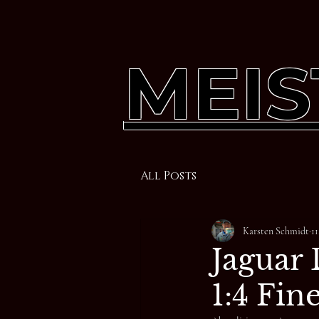
MEIS
All Posts
Karsten Schmidt
11
Jaguar
1:4 Fi