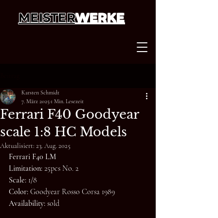
MEISTER
WERKE
Beitrag
Karsten Schmidt
7. März 2025
1 Min. Lesezeit
Ferrari F40 Goodyear
scale 1:8 HC Models
Aktualisiert:
23. Aug. 2025
Ferrari F40 LM
Limitation:
 25pcs No. 2
Scale:
 1/8
Color: 
Goodyear Rosso Corsa 1989
Availability:
 sold