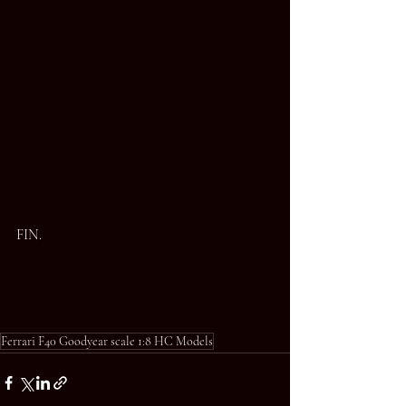
FIN.
Ferrari F40 Goodyear scale 1:8 HC Models