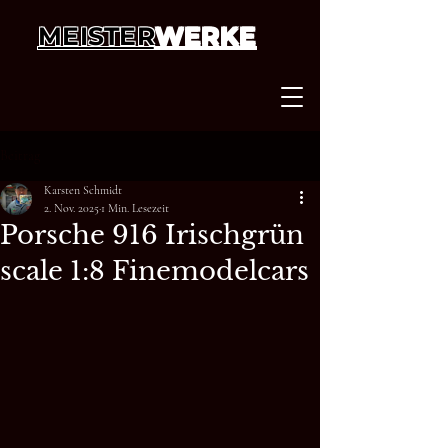
MEISTER
WERKE
Beitrag
Karsten Schmidt
2. Nov. 2025
1 Min. Lesezeit
Porsche 916 Irischgrün
scale 1:8 Finemodelcars